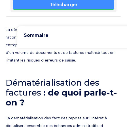
Télécharger
La dématérialisation des factures est un formidable moyen de
Sommaire
rationaliser les flux administratifs et financiers pour les
entreprises. Ces dernières peuvent dorénavant bénéficier
Example H2
d’un volume de documents et de factures maîtrisé tout en
Example H3
Example H4
limitant les risques d’erreurs de saisie.
Example H5
Example H6
Partager l'article
Dématérialisation des
factures
: de quoi parle-t-
on ?
Guide : Maîtriser les risques juridiques
Télécharger
La dématérialisation des factures repose sur l’intérêt à
digitaliser l’ensemble des échanges administratifs et