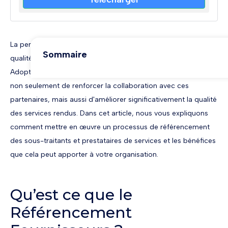
La performance d'une entreprise est souvent le reflet de la
Sommaire
qualité de ses sous-traitants et prestataires de services.
Adopter une stratégie de référencement rigoureuse permet
Example H2
non seulement de renforcer la collaboration avec ces
Example H3
Example H4
partenaires, mais aussi d'améliorer significativement la qualité
Example H5
des services rendus. Dans cet article, nous vous expliquons
Example H6
comment mettre en œuvre un processus de référencement
Partager l'article
des sous-traitants et prestataires de services et les bénéfices
que cela peut apporter à votre organisation.
Modèle : Formulaire de référencement
Télécharger
Qu’est ce que le
Référencement