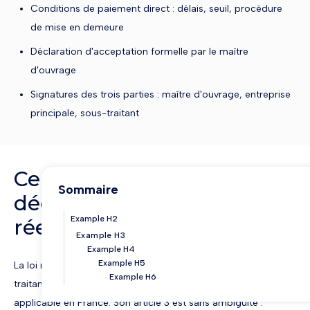
Conditions de paiement direct : délais, seuil, procédure
de mise en demeure
Déclaration d'acceptation formelle par le maître
d'ouvrage
Signatures des trois parties : maître d'ouvrage, entreprise
principale, sous-traitant
Ce que la loi du 31
Sommaire
décembre 1975 impose
Example H2
réellement
Example H3
Example H4
Example H5
La loi n° 75-1334 du 31 décembre 1975 relative à la sous-
Example H6
traitance est le texte fondateur de toute la réglementation
applicable en France. Son article 3 est sans ambiguïté :