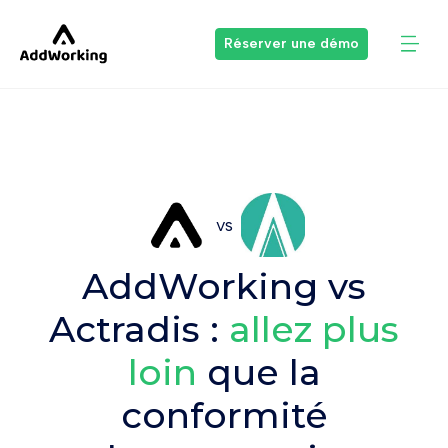
Réserver une démo
vs
AddWorking vs
Actradis :
allez plus
loin
que la
conformité