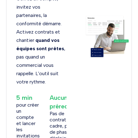
invitez vos
partenaires, la
conformité démarre.
Activez contrats et
chantier
quand vos
équipes sont prêtes
,
pas quand un
commercial vous
rappelle. L'outil suit
votre rythme.
5 min
Aucun
pour créer
prérequis
un
Pas de
compte
contrat
et lancer
cadre, pas
les
de phase de
invitations