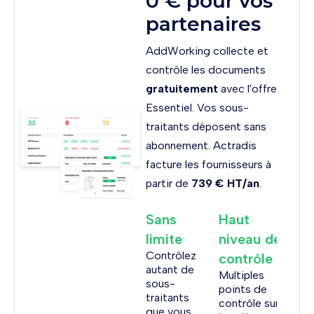
0 € pour vos
partenaires
AddWorking collecte et
contrôle les documents
gratuitement
avec l'offre
Essentiel. Vos sous-
traitants déposent sans
abonnement. Actradis
facture les fournisseurs à
partir de
739 € HT/an
.
Sans
Haut
limite
niveau de
Contrôlez
contrôle
autant de
Multiples
sous-
points de
traitants
contrôle sur
que vous