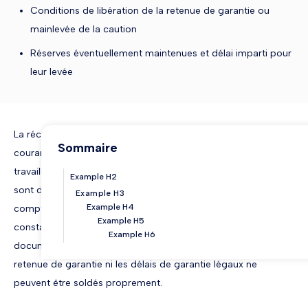
Conditions de libération de la retenue de garantie ou
mainlevée de la caution
Réserves éventuellement maintenues et délai imparti pour
leur levée
La réception d'un chantier avec réserves est une situation
Sommaire
courante. Elle ne signifie pas que le sous-traitant a mal
travaillé : certaines malfaçons apparaissent à l'usage, d'autres
Example H2
sont des non-conformités mineures au descriptif. Ce qui
Example H3
Example H4
compte, c'est la manière dont ces réserves sont traitées et
Example H5
constatées. Le procès-verbal de levée de réserves est le
Example H6
document qui formalise cette étape finale. Sans lui, ni la
retenue de garantie ni les délais de garantie légaux ne
peuvent être soldés proprement.