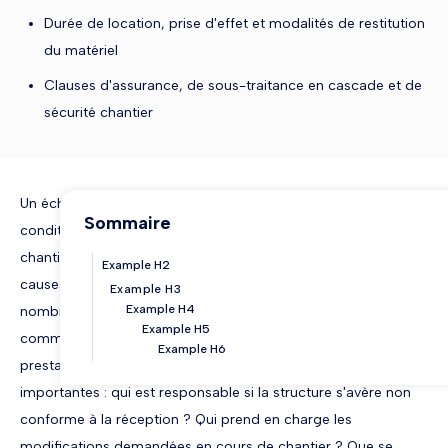
Durée de location, prise d'effet et modalités de restitution
du matériel
Clauses d'assurance, de sous-traitance en cascade et de
sécurité chantier
Un échafaudage n'est pas un équipement anodin. Il
Sommaire
conditionne la sécurité de l'ensemble des intervenants sur un
chantier, et son montage incorrect est l'une des premières
Example H2
causes d'accidents graves dans le BTP. Pourtant, de
Example H3
Example H4
nombreux donneurs d'ordres se contentent d'un bon de
Example H5
commande ou d'un devis signé pour encadrer cette
Example H6
prestation. Cette approche laisse des zones d'ombre
importantes : qui est responsable si la structure s'avère non
conforme à la réception ? Qui prend en charge les
modifications demandées en cours de chantier ? Que se