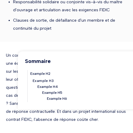
Responsabilité solidaire ou conjointe vis-à-vis du maître
d'ouvrage et articulation avec les exigences FIDIC
Clauses de sortie, de défaillance d'un membre et de
continuité du projet
Un consortium se forme souvent dans l'urgence, poussé par
Sommaire
une échéance d'appel d'offres. Les entreprises s'accordent
sur les grandes lignes, désignent un mandataire et déposent
Example H2
leur offre. Ce n'est qu'à l'attribution du marché que les
Example H3
Example H4
questions difficiles remontent : qui décide quoi, qui paie en
Example H5
cas de dépassement, que se passe-t-il si un membre défaille
Example H6
? Sans accord de consortium solide, ces questions n'ont pas
de réponse contractuelle. Et dans un projet international sous
contrat FIDIC, l'absence de réponse coûte cher.