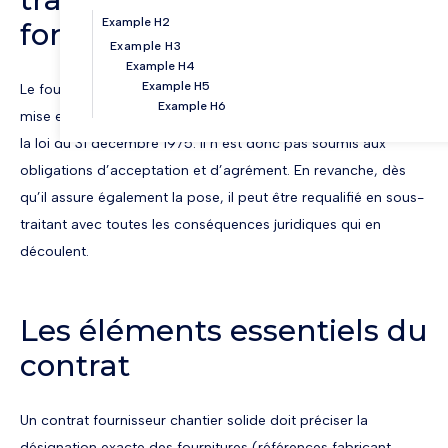
Example H2
fondamentale
Example H3
Example H4
Example H5
Le fournisseur qui livre des matériaux sans participer à leur
Example H6
mise en œuvre n’est
pas qualifié de sous-traitant
au sens de
la loi du 31 décembre 1975. Il n’est donc pas soumis aux
obligations d’acceptation et d’agrément. En revanche, dès
qu’il assure également la pose, il peut être requalifié en sous-
traitant avec toutes les conséquences juridiques qui en
découlent.
Les éléments essentiels du
contrat
Un contrat fournisseur chantier solide doit préciser la
désignation exacte des fournitures (références fabricant,