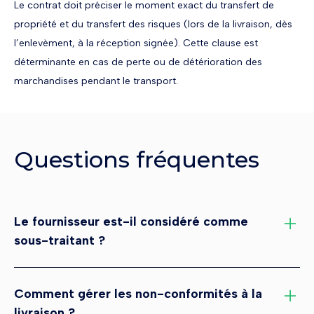
Le contrat doit préciser le moment exact du transfert de
propriété et du transfert des risques (lors de la livraison, dès
l’enlevèment, à la réception signée). Cette clause est
déterminante en cas de perte ou de détérioration des
marchandises pendant le transport.
Questions fréquentes
Le fournisseur est-il considéré comme
sous-traitant ?
Non, si le fournisseur se limite à livrer des matériaux sans
les mettre en œuvre. Il n’est pas soumis aux obligations
Comment gérer les non-conformités à la
d’acceptation et d’agrément de la loi de 1975. En
livraison ?