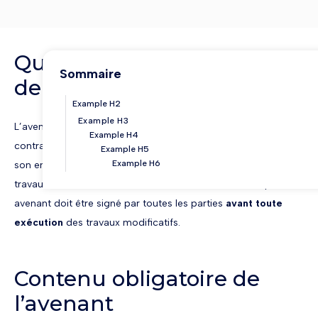
Qu’est-ce qu’un avenant
Sommaire
de chantier ?
Example H2
Example H3
L’avenant est l’instrument juridique permettant de modifier un
Example H4
contrat en cours d’exécution sans le remettre en cause dans
Example H5
Example H6
son ensemble. Il peut porter sur le prix, le périmètre des
travaux, les délais ou les conditions d’exécution. Chaque
avenant doit être signé par toutes les parties
avant toute
exécution
des travaux modificatifs.
Contenu obligatoire de
l’avenant