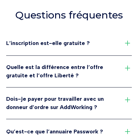
Questions fréquentes
L’inscription est-elle gratuite ?
Oui.
Vous pouvez créer votre espace gratuitement, déposer
Quelle est la différence entre l’offre
vos documents administratifs et répondre aux
gratuite et l’offre Liberté ?
demandes de vos donneurs d’ordres sans frais.
L’offre Starter permet de déposer vos documents et
L’offre Starter permet de travailler avec vos clients sans
répondre aux exigences de vos clients.
Dois-je payer pour travailler avec un
engagement.
L’offre Liberté ajoute :
donneur d’ordre sur AddWorking ?
le partage illimité de votre conformité,
Non.
l’authentification avancée de certains documents
Vous pouvez collaborer avec vos clients via l’offre
Qu’est-ce que l’annuaire Passwork ?
(BTP),
gratuite.